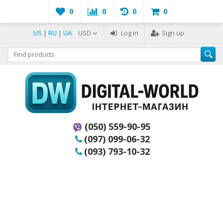
0
0
0
0
US
|
RU
|
UA
USD
Log in
Sign up
(050) 559-90-95
(097) 099-06-32
(093) 793-10-32