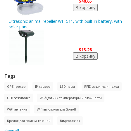
$40.65
Ultrasonic animal repeller WH-511, with built-in battery, with
solar panel
$13.28
Tags
GPS трекер
IP камера
LED часы
RFID защитный чехол
USB зажигалка
Wi-fi датчик температуры и влажности
WiFi антенна
Wifi выключатель Sonoff
Брелок для поиска ключей
Видеоглазок
show all