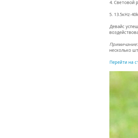
4. Световой 
5. 13.5кHz-4
Девайс успе
воздействова
Примичание
несколько шт
Перейти на с