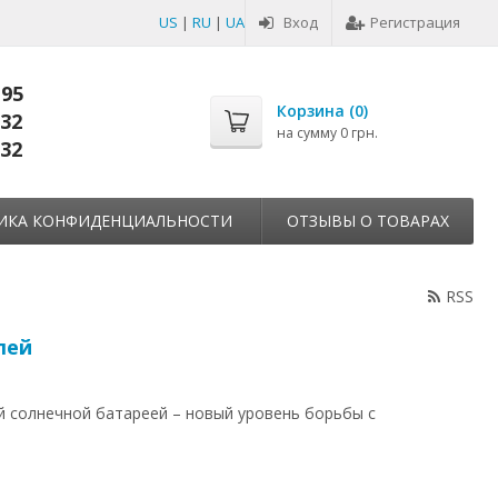
US
|
RU
|
UA
Вход
Регистрация
-95
Корзина (
0
)
-32
на сумму
0 грн.
-32
ИКА КОНФИДЕНЦИАЛЬНОСТИ
ОТЗЫВЫ О ТОВАРАХ
RSS
лей
ой солнечной батареей – новый уровень борьбы с