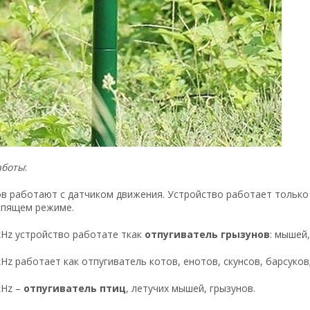
аботы
:
в работают с датчиком движения. Устройство работает только 
спящем режиме.
0kHz устройство работате ткак
отпугиватель грызунов
: мышей,
kHz работает как отпугиватель котов, енотов, скунсов, барсуков
kHz –
отпугиватель птиц
, летучих мышей, грызунов.