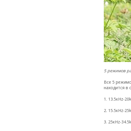
5 режимов р
Все 5 режимо
находится в 
1. 13.5кHz-2
2. 15.5кHz-25
3. 25кHz-34.5