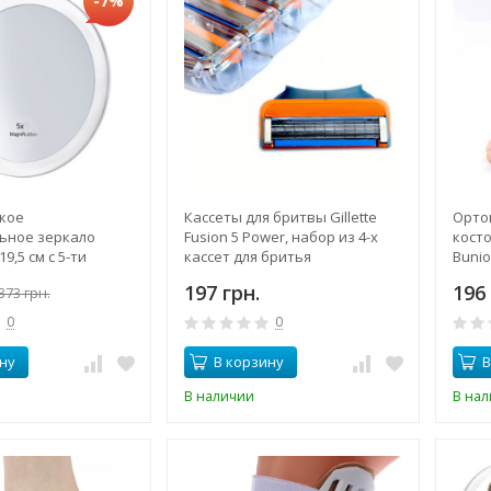
-7%
кое
Кассеты для бритвы Gillette
Орто
ьное зеркало
Fusion 5 Power, набор из 4-х
кост
9,5 см с 5-ти
кассет для бритья
Bunio
еличением 5X на
197 грн.
196 
373 грн.
0
0
ну
В корзину
В
В наличии
В на