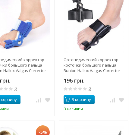
педический корректор
Ортопедический корректор
очки большого пальца
косточки большого пальца
n Hallux Valgus Corrector
Bunion Hallux Valgus Corrector
Black
грн.
196 грн.
0
0
 корзину
В корзину
личии
В наличии
-5%