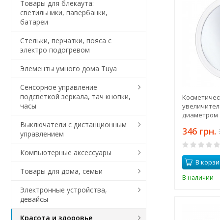
Товары для блекаута:
светильники, павербанки,
батареи
Стельки, перчатки, пояса с
электро подогревом
Элементы умного дома Tuya
Сенсорное управление
подсветкой зеркала, тач кнопки,
Косметичес
часы
увеличител
диаметром 1
кратным ув
Выключатели с дистанционным
346 грн.
присосках
управлением
Компьютерные аксессуары
В корзи
Товары для дома, семьи
В наличии
Электронные устройства,
девайсы
Красота и здоровье