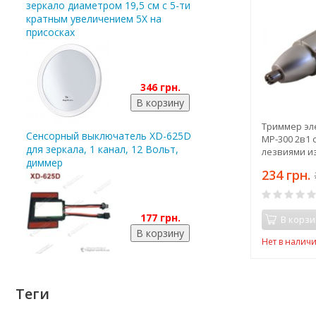
зеркало диаметром 19,5 см с 5-ти
кратным увеличением 5X на
присосках
346 грн.
Триммер эл
Сенсорный выключатель XD-625D
MP-300 2в1 
для зеркала, 1 канал, 12 Вольт,
лезвиями из
диммер
встроенным
234 грн.
177 грн.
В корзи
Нет в налич
Теги