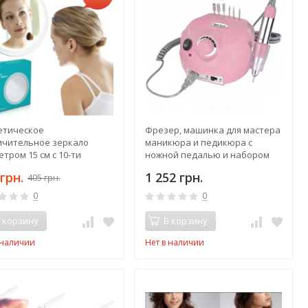
етическое
Фрезер, машинка для мастера
ичительное зеркало
маникюра и педикюра с
тром 15 см с 10-ти
ножной педалью и набором
ным увеличением 10X на
фрез
грн.
1 252 грн.
405 грн.
осках
0
0
 корзину
В корзину
 наличии
Нет в наличии