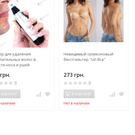
ер для удаления
Невидимый силиконовый
лательных волос в
бюстгальтер "Un Bra"
сти носа и ушей
грн.
273 грн.
0
0
 корзину
В корзину
 наличии
Нет в наличии