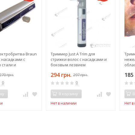
ектробритва Braun
Триммер Just A Trim для
Трим
с насадками с
стрижки волос с насадками и
неже
 стали и
боковым лезвием
обла
 аккумулятором
294 грн.
185 
270 грн.
297 грн.
0
0
ну
В корзину
В
ии
Нет в наличии
Нет в