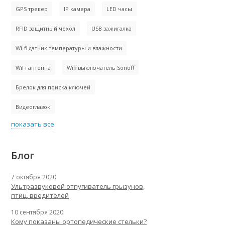
GPS трекер
IP камера
LED часы
RFID защитный чехол
USB зажигалка
Wi-fi датчик температуры и влажности
WiFi антенна
Wifi выключатель Sonoff
Брелок для поиска ключей
Видеоглазок
показать все
Блог
7 октября 2020
Ультразвуковой отпугиватель грызунов,
птиц, вредителей
10 сентября 2020
Кому показаны ортопедические стельки?