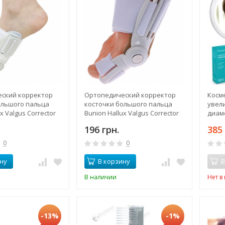
ский корректор
Ортопедический корректор
Косм
ольшого пальца
косточки большого пальца
увел
x Valgus Corrector
Bunion Hallux Valgus Corrector
диаме
Gray
крат
196 грн.
385 
прис
0
0
ну
В корзину
В
В наличии
Нет в
-13%
-1%