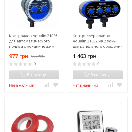
Контроллер Aqualin 21025
Контроллер полива
для автоматического
Aqualin 21032 на 2 зоны
полива с механическим
для капельного орошения
таймером и шаровым
с механическим
977 грн.
1 463 грн.
997 грн.
клапаном
таймером и клапаном
0
0
В корзину
В корзину
Нет в наличии
Нет в наличии