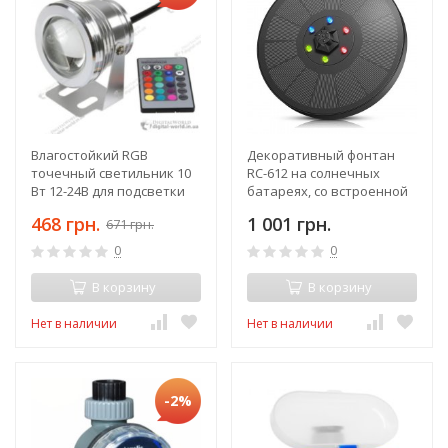
Влагостойкий RGB
Декоративный фонтан
точечный светильник 10
RC-612 на солнечных
Вт 12-24В для подсветки
батареях, со встроенной
бассейна, фонтана, пруда,
аккумуляторной
468 грн.
1 001 грн.
671 грн.
аквариума
батереей, LED
подсветкой, диаметр 16
0
0
см
В корзину
В корзину
Нет в наличии
Нет в наличии
-2%