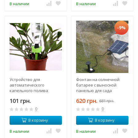
В наличии
В наличии
-9%
Устройство для
Фонтан на солнечной
автоматического
батарее с выносной
капельного полива
панелью для сада
домашних цветов,
искусственного озера
101 грн.
620 грн.
681 грн.
растений, на улице, в
офисе, в доме
0
0
В корзину
В корзину
В наличии
В наличии