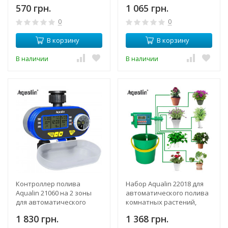
батарее со встроенным
управлением экраном
570 грн.
1 065 грн.
аккумулятором
таймером
0
0
В корзину
В корзину
В наличии
В наличии
Контроллер полива
Набор Aqualin 22018 для
Aqualin 21060 на 2 зоны
автоматического полива
для автоматического
комнатных растений,
орошения с электронным
цветов, с электронным
1 830 грн.
1 368 грн.
таймером
таймером, до 10-ти точек