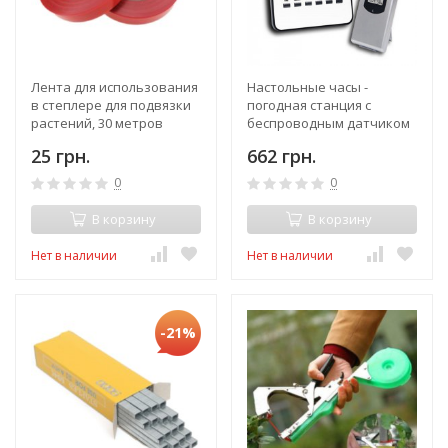
Лента для использования
Настольные часы -
в степлере для подвязки
погодная станция с
растений, 30 метров
беспроводным датчиком
температуры и
25 грн.
662 грн.
влажности, будильник,
состояние погоды, фазы
0
0
луны
В корзину
В корзину
Нет в наличии
Нет в наличии
-21%