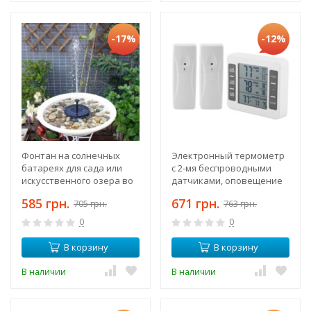
-17%
-12%
Фонтан на солнечных
Электронный термометр
батареях для сада или
с 2-мя беспроводными
искусственного озера во
датчиками, оповещение
дворе, диаметр 16 см
при низкой и высокой
585 грн.
671 грн.
705 грн.
763 грн.
температуре
0
0
В корзину
В корзину
В наличии
В наличии