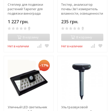
Степлер для подвязки
Тестер, анализатор
растений Tapener для
почвы 3в1 измеритель
подвязки винограда
влажности, освещенности
огурцов помидоров
и кислотности ЕТП-303
1 227 грн.
235 грн.
цветов деревьев
0
0
В корзину
В корзину
Нет в наличии
Нет в наличии
-17%
Уличный LED светильник
Ультразвуковой