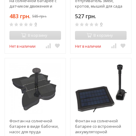
на солнечной батарее с
отпугиватель змей,
датчиком движения и
кротов, мышей для сада
освещенности, с
или огорода, на
483 грн.
527 грн.
585 грн.
встроенным
солнечных батареях
аккумулятором
0
0
В корзину
В корзину
Нет в наличии
Нет в наличии
Фонтан на солнечной
Фонтан на солнечной
батарее в виде бабочки,
батарее со встроенной
насос для пруда
аккумуляторной