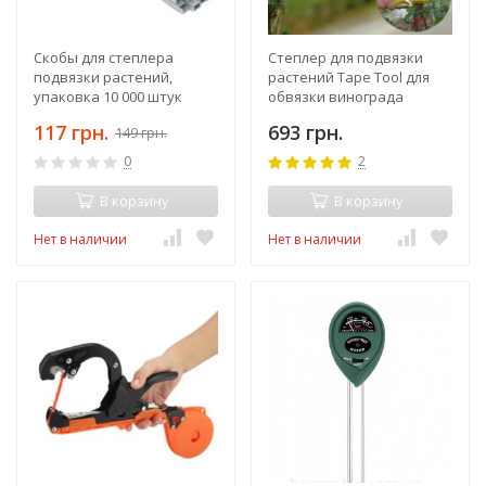
Скобы для степлера
Степлер для подвязки
подвязки растений,
растений Tape Tool для
упаковка 10 000 штук
обвязки винограда
помидоров огурцов
117 грн.
693 грн.
149 грн.
деревьев цветов
0
2
В корзину
В корзину
Нет в наличии
Нет в наличии