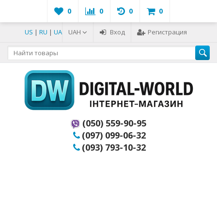
0
0
0
0
US
|
RU
|
UA
UAH
Вход
Регистрация
(050) 559-90-95
(097) 099-06-32
(093) 793-10-32