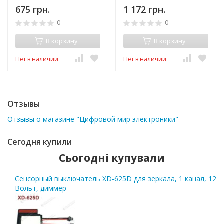
батареей и LED
675 грн.
1 172 грн.
подсветкой
0
0
В корзину
В корзину
Нет в наличии
Нет в наличии
Отзывы
Отзывы о магазине "Цифровой мир электроники"
Сегодня купили
Сьогодні купували
Сенсорный выключатель XD-625D для зеркала, 1 канал, 12
Вольт, диммер