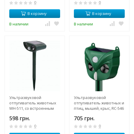
полива
0
0
В корзину
В корзину
В наличии
В наличии
Ультразвуковой
Ультразвуковой
отпугиватель животных
отпугиватель животных и
WH-511, со встроенным
птиц, мышей, крыс, RC-546
аккумулятором, с
со звуковой сиреной и
598 грн.
705 грн.
солнечной панелью
LED подсветкой,
солнечная панель
0
0