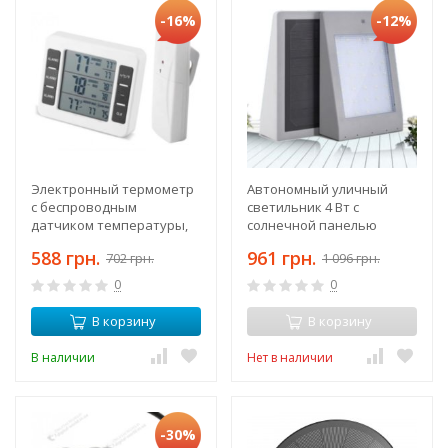
-16%
-12%
Электронный термометр
Автономный уличный
с беспроводным
светильник 4 Вт с
датчиком температуры,
солнечной панелью
оповещение при низкой
датчиком движения
588 грн.
961 грн.
702 грн.
1 096 грн.
высокой температуре
освещенности
0
0
В корзину
В корзину
В наличии
Нет в наличии
-30%