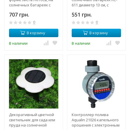
солнечных батареях с
611 диаметр 13 см, с
насадками для
насосом и солнечной
707 грн.
551 грн.
формирования струи
панелью
0
0
В корзину
В корзину
В наличии
В наличии
Декоративный цветной
Контроллер полива
светильник для сада или
Aqualin 21026 капельного
пруда на солнечной
орошения с электронным