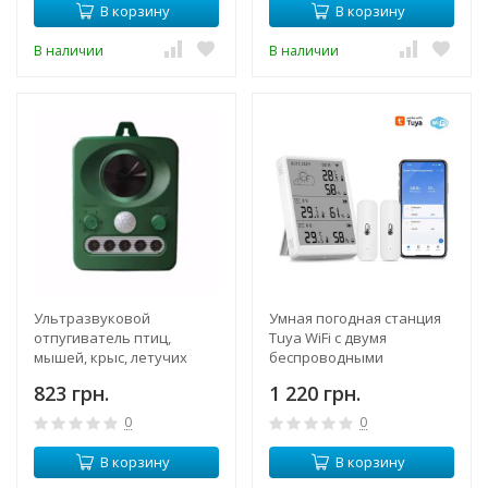
В корзину
В корзину
В наличии
В наличии
Ультразвуковой
Умная погодная станция
отпугиватель птиц,
Tuya WiFi с двумя
мышей, крыс, летучих
беспроводными
мышей WH-512 с датчиком
датчиками температуры
823 грн.
1 220 грн.
движения + солнечная
и влажности для дома,
батарея
теплицы, оповещение на
0
0
смартфон
В корзину
В корзину