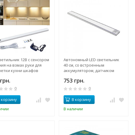
ветильник 12В с сенсором
Автономный LED светильник
ия на взмах руки для
40 см, со встроенным
ветки кухни шкафов
аккумулятором, датчиком
, длина 60 см + блок
движения, магнитным
грн.
753 грн.
ния
креплением, USB зарядка
0
0
 корзину
В корзину
личии
В наличии