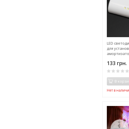
LED светод
для устано
амортизато
мебели с п
133 грн.
В корзи
Нет в налич