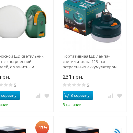
носной LED светильник
Портативная LED лампа-
Вт со встроенной
светильник на 12Вт со
реей, с магнитным
встроенным аккумулятором,
лением и ручкой,
магнитное крепление и крюк
грн.
231 грн.
цией повербанка
для подвеса
0
0
 корзину
В корзину
личии
В наличии
-17%