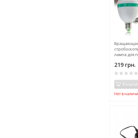
Вращающая
стробоскоп
лампа для 
вечеринок
219 грн.
В корзи
Нет в налич