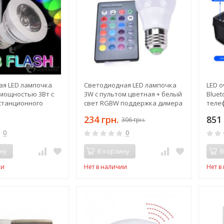
ая LED лампочка
Cветодиодная LED лампочка
LED о
мощностью 3Вт с
3W с пультом цветная + белый
Blue
станционного
свет RGBW поддержка димера
теле
анимация цветов
текст
234 грн.
851 
306 грн.
под 
0
0
ну
В корзину
В
ии
Нет в наличии
Нет в