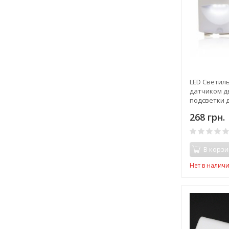
LED Светильн
датчиком д
подсветки д
ступенек
268 грн.
В корзи
Нет в налич