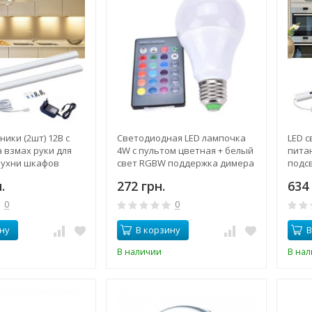
ники (2шт) 12В с
Cветодиодная LED лампочка
LED с
 взмах руки для
4W с пультом цветная + белый
питан
кухни шкафов
свет RGBW поддержка димера
подс
 60 см + блок
анимация цветов
полок
.
272 грн.
634 
пита
0
0
ну
В корзину
В
В наличии
В на