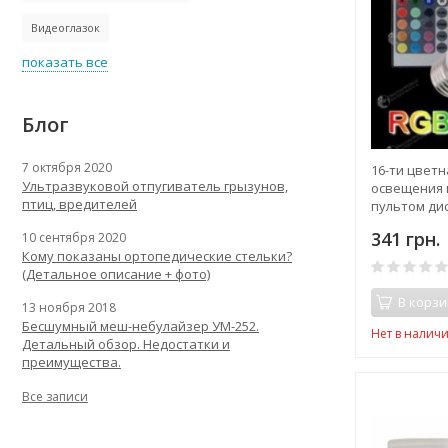
Видеоглазок
показать все
Блог
7 октября 2020
16-ти цветн
Ультразвуковой отпугиватель грызунов,
освещения 
птиц, вредителей
пультом ди
управления
341 грн.
10 сентября 2020
Кому показаны ортопедические стельки?
(Детальное описание + фото)
В корзи
13 ноября 2018
Бесшумный меш-небулайзер УМ-252.
Нет в налич
Детальный обзор. Недостатки и
преимущества.
Все записи