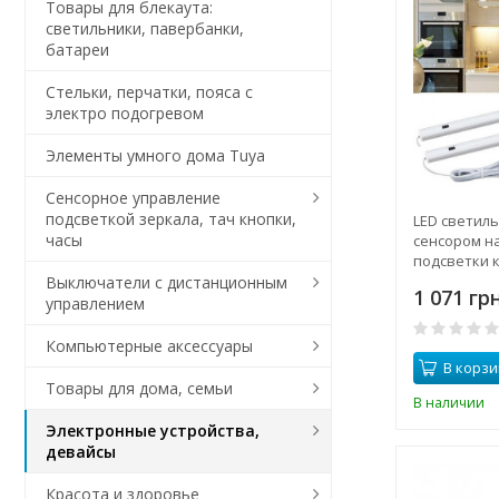
Товары для блекаута:
светильники, павербанки,
батареи
Стельки, перчатки, пояса с
электро подогревом
Элементы умного дома Tuya
Сенсорное управление
подсветкой зеркала, тач кнопки,
LED светиль
часы
сенсором на
подсветки 
полок, длина
Выключатели с дистанционным
1 071 грн
питания
управлением
Компьютерные аксессуары
В корзи
Товары для дома, семьи
В наличии
Электронные устройства,
девайсы
Красота и здоровье