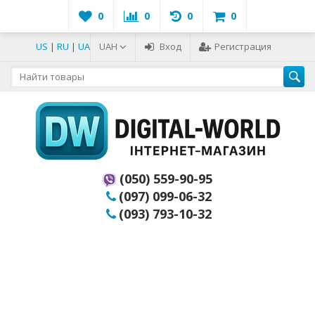
0
0
0
0
US
|
RU
|
UA
UAH
Вход
Регистрация
(050) 559-90-95
(097) 099-06-32
(093) 793-10-32