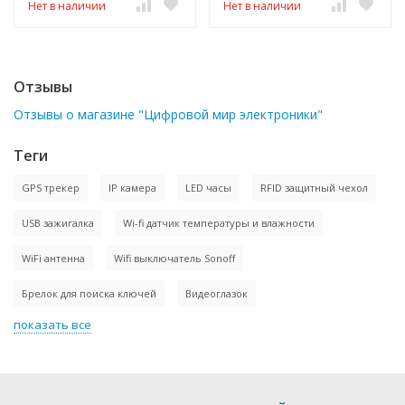
Нет в наличии
Нет в наличии
Отзывы
Отзывы о магазине "Цифровой мир электроники"
Теги
GPS трекер
IP камера
LED часы
RFID защитный чехол
USB зажигалка
Wi-fi датчик температуры и влажности
WiFi антенна
Wifi выключатель Sonoff
Брелок для поиска ключей
Видеоглазок
показать все