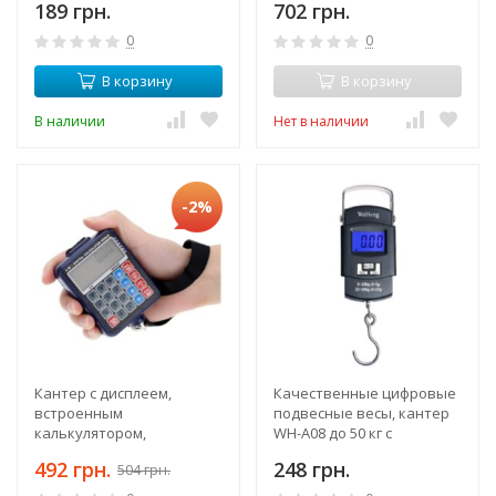
189 грн.
702 грн.
взвешивания товаров
0
0
В корзину
В корзину
В наличии
Нет в наличии
-2%
Кантер с дисплеем,
Качественные цифровые
встроенным
подвесные весы, кантер
калькулятором,
WH-A08 до 50 кг с
автоматическим
подсвечиваемым
492 грн.
248 грн.
504 грн.
подсчетом суммы
экраном
стоимости