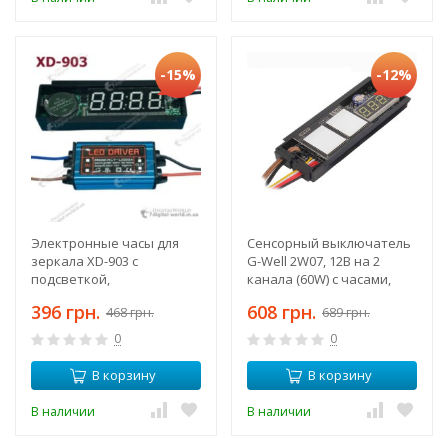
-15%
-12%
Электронные часы для
Сенсорный выключатель
зеркала XD-903 с
G-Well 2W07, 12В на 2
подсветкой,
канала (60W) с часами,
отображением времени,
датчиком температуры,
396 грн.
608 грн.
468 грн.
689 грн.
блок питания 220-12В в
со встроенным реле
комплекте
0
0
В корзину
В корзину
В наличии
В наличии