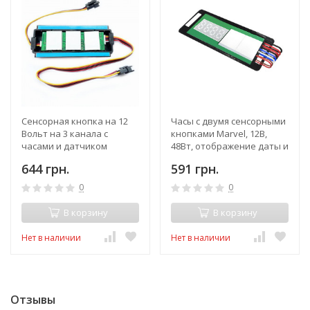
Сенсорная кнопка на 12
Часы с двумя сенсорными
Вольт на 3 канала с
кнопками Marvel, 12В,
часами и датчиком
48Вт, отображение даты и
температуры в
датчик температуры
644 грн.
591 грн.
комплекте
0
0
В корзину
В корзину
Нет в наличии
Нет в наличии
Отзывы