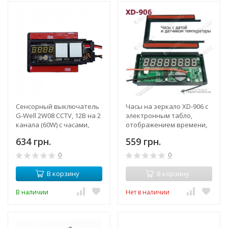
Сенсорный выключатель
Часы на зеркало XD-906 с
G-Well 2W08 CCTV, 12В на 2
электронным табло,
канала (60W) с часами,
отображением времени,
датчиком температуры,
даты и температуры
634 грн.
559 грн.
со встроенным реле
0
0
В корзину
В корзину
В наличии
Нет в наличии