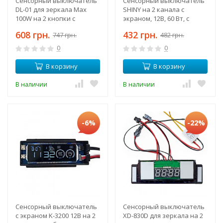
Сенсорный выключатель
Сенсорный выключатель
DL-01 для зеркала Max
SHINY на 2 канала с
100W на 2 кнопки с
экраном, 12В, 60 Вт, с
часами, управление
часами, датчиком
608 грн.
432 грн.
747 грн.
482 грн.
подсветкой и дефогером
температуры,
+ датчик температуры
управление подсветкой,
0
0
подогревом
В корзину
В корзину
В наличии
В наличии
-6%
-22%
Сенсорный выключатель
Сенсорный выключатель
с экраном K-3200 12В на 2
XD-830D для зеркала на 2