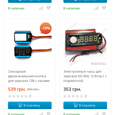
В наличии
В наличии
-10%
Сенсорная
Электронные часы для
двухканальная кнопка
зеркала XD-904, 12 Вольт с
для зеркала 12В с часами
подсветкой,
и датчиком температуры
отображением времени
539 грн.
353 грн.
602 грн.
0
0
В корзину
В корзину
В наличии
В наличии