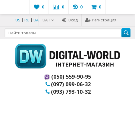
0
0
0
0
US
|
RU
|
UA
UAH
Вход
Регистрация
(050) 559-90-95
(097) 099-06-32
(093) 793-10-32