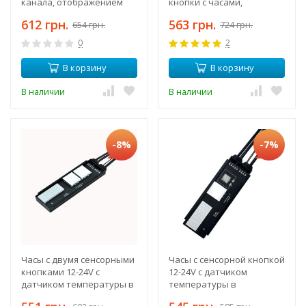
канала, отображением
кнопки с часами,
времени, температуры,
датчиком температуры,
612 грн.
563 грн.
654 грн.
724 грн.
даты, индикацией
управление подсветкой и
включения кнопок
подогревом
0
2
В корзину
В корзину
В наличии
В наличии
-8%
-7%
Часы с двумя сенсорными
Часы с сенсорной кнопкой
кнопками 12-24V с
12-24V с датчиком
датчиком температуры в
температуры в
комплекте, поддержка
комплекте