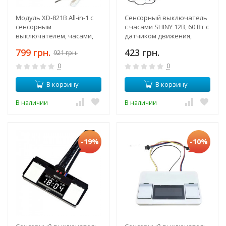
Модуль XD-821B All-in-1 с
Сенсорный выключатель
сенсорным
с часами SHINY 12В, 60 Вт с
выключателем, часами,
датчиком движения,
трансформатором 36W,
датчиком температуры,
799 грн.
423 грн.
921 грн.
температура, выход под
управление подсветкой,
дефоггер
подогревом
0
0
В корзину
В корзину
В наличии
В наличии
-19%
-10%