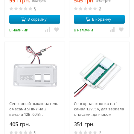
551 грн.
545 грн.
602 грн.
585 грн.
подогрева
0
0
В корзину
В корзину
В наличии
В наличии
Сенсорный выключатель
Сенсорная кнопка на 1
с часами SHINY на 2
канал 12V, 5A, для зеркала
канала 12В, 60 Вт,
с часами, датчиком
датчиком температуры,
температуры и диммером
405 грн.
351 грн.
управление подсветкой,
подогревом
0
0