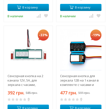
В корзину
В корзину
В наличии
В наличии
-33%
-19%
Сенсорная кнопка на 2
Сенсорная кнопка для
канала 12V, 5A, для
зеркала 12В на 1 канал в
зеркала с часами,
комплекте с часами и
датчиком температуры,
датчиком температуры
392 грн.
477 грн.
585 грн.
591 грн.
диммером и управлением
дефоггером
0
0
В корзину
В корзину