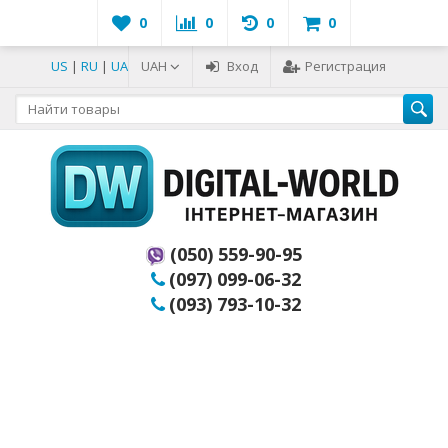
0
0
0
0
US
|
RU
|
UA
UAH
Вход
Регистрация
(050) 559-90-95
(097) 099-06-32
(093) 793-10-32