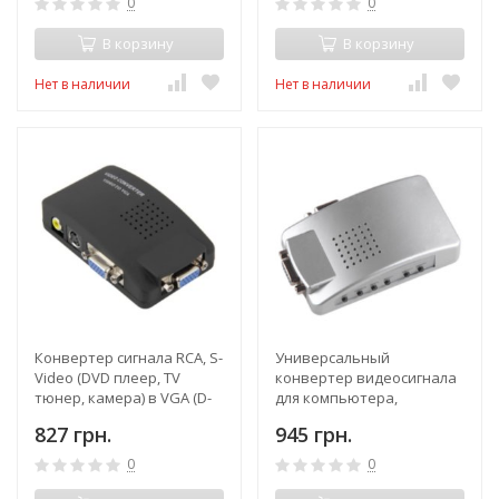
0
0
В корзину
В корзину
Нет в наличии
Нет в наличии
Конвертер сигнала RCA, S-
Универсальный
Video (DVD плеер, TV
конвертер видеосигнала
тюнер, камера) в VGA (D-
для компьютера,
sub) сигнал монитора
ноутбука: с VGA – в RCA, S-
827 грн.
945 грн.
Video
0
0