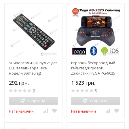
Универсальный пульт для
Игровой беспроводный
LCD телевизора (все
геймпад/игровой
модели Samsung)
джойстик IPEGA PG-9025
для Iphone, IPad, андроид
292 грн.
1 523 грн.
смартфонов
0
0
В корзину
В корзину
Нет в наличии
Нет в наличии