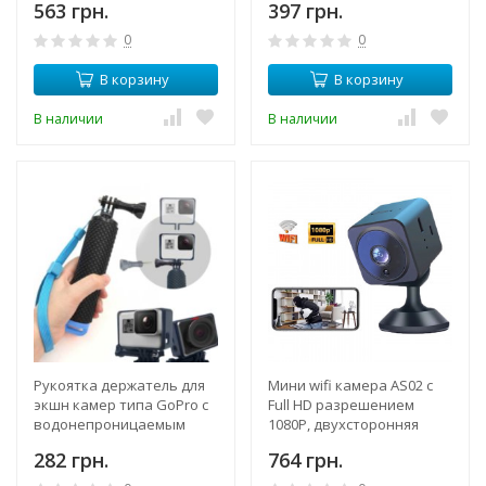
563 грн.
397 грн.
наушников или колонок
через 3.5 мм аудио выход
0
0
или RCA
В корзину
В корзину
В наличии
В наличии
Рукоятка держатель для
Мини wifi камера AS02 c
экшн камер типа GoPro с
Full HD разрешением
водонепроницаемым
1080P, двухсторонняя
отсеком для хранения
голосовая связь,
282 грн.
764 грн.
денег
встроенный аккумулятор,
магнитное крепление