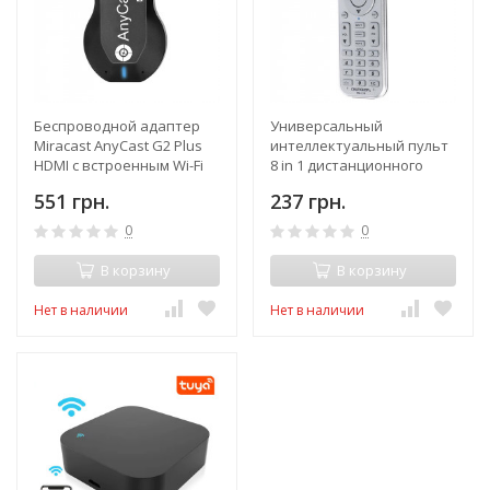
Беспроводной адаптер
Универсальный
Miracast AnyCast G2 Plus
интеллектуальный пульт
HDMI с встроенным Wi-Fi
8 in 1 дистанционного
модулем
управления RM-L14 для ТВ,
551 грн.
237 грн.
CBL, DVD, SAT, DVB
0
0
В корзину
В корзину
Нет в наличии
Нет в наличии