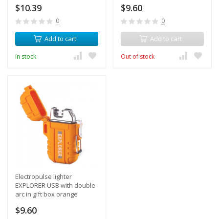
$10.39
$9.60
0
0
Add to cart
Add to cart
In stock
Out of stock
Electropulse lighter
EXPLORER USB with double
arc in gift box orange
$9.60