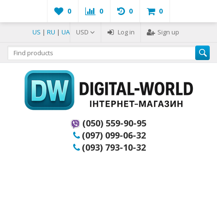
0
0
0
0
US
|
RU
|
UA
USD
Log in
Sign up
(050) 559-90-95
(097) 099-06-32
(093) 793-10-32