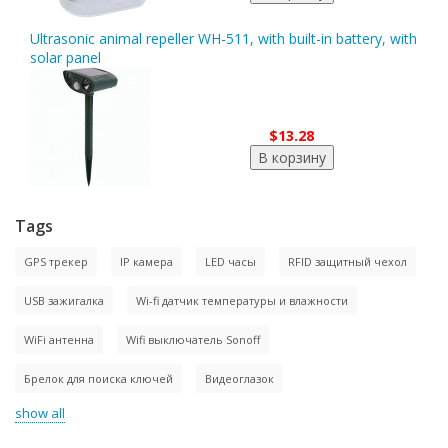
Ultrasonic animal repeller WH-511, with built-in battery, with
solar panel
$13.28
Tags
GPS трекер
IP камера
LED часы
RFID защитный чехол
USB зажигалка
Wi-fi датчик температуры и влажности
WiFi антенна
Wifi выключатель Sonoff
Брелок для поиска ключей
Видеоглазок
show all