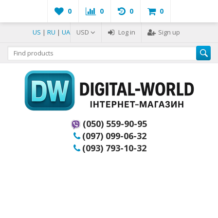
0
0
0
0
US
|
RU
|
UA
USD
Log in
Sign up
(050) 559-90-95
(097) 099-06-32
(093) 793-10-32