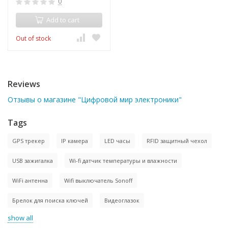
0
Add to cart
Out of stock
Reviews
Отзывы о магазине "Цифровой мир электроники"
Tags
GPS трекер
IP камера
LED часы
RFID защитный чехол
USB зажигалка
Wi-fi датчик температуры и влажности
WiFi антенна
Wifi выключатель Sonoff
Брелок для поиска ключей
Видеоглазок
show all