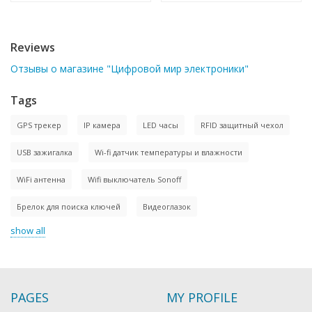
Reviews
Отзывы о магазине "Цифровой мир электроники"
Tags
GPS трекер
IP камера
LED часы
RFID защитный чехол
USB зажигалка
Wi-fi датчик температуры и влажности
WiFi антенна
Wifi выключатель Sonoff
Брелок для поиска ключей
Видеоглазок
show all
PAGES
MY PROFILE