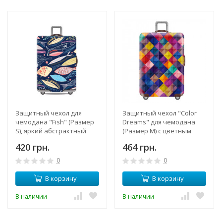
Защитный чехол для
Защитный чехол "Color
чемодана "Fish" (Размер
Dreams" для чемодана
S), яркий абстрактный
(Размер M) с цветным
принт, плотный
принтом, плотный
420 грн.
464 грн.
тянущийся материал
материал, вырезы под
спандекс, вырезы, молния
ручки
0
0
В корзину
В корзину
В наличии
В наличии