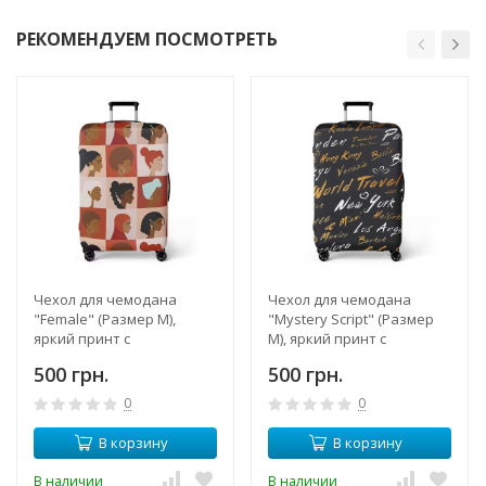
РЕКОМЕНДУЕМ ПОСМОТРЕТЬ
Чехол для чемодана
Чехол для чемодана
"Female" (Размер M),
"Mystery Script" (Размер
яркий принт с
M), яркий принт с
изображением девушек,
красивыми надписями,
500 грн.
500 грн.
плотный материал,
плотный материал,
вырезы, застежка молния
вырезы, застежка молния
0
0
В корзину
В корзину
В наличии
В наличии