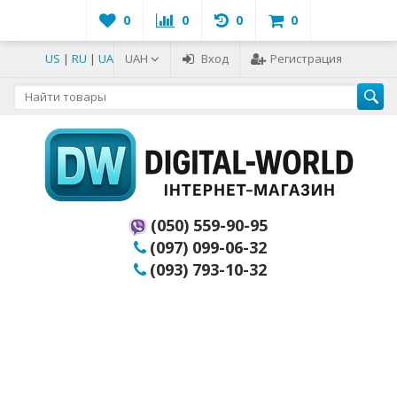
0
0
0
0
US
|
RU
|
UA
UAH
Вход
Регистрация
(050) 559-90-95
(097) 099-06-32
(093) 793-10-32