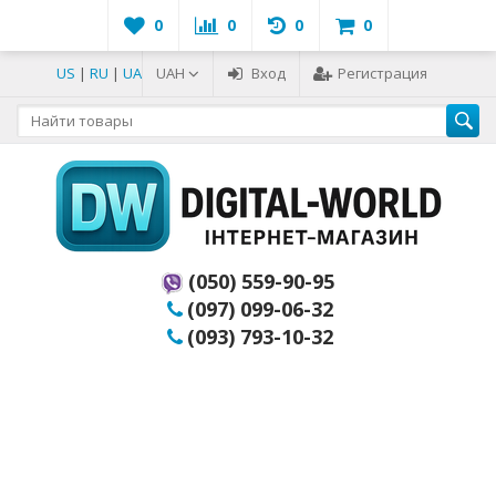
0
0
0
0
US
|
RU
|
UA
UAH
Вход
Регистрация
(050) 559-90-95
(097) 099-06-32
(093) 793-10-32